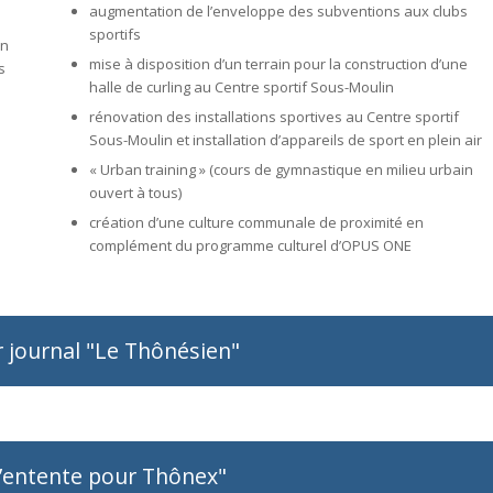
augmentation de l’enveloppe des subventions aux clubs
sportifs
on
mise à disposition d’un terrain pour la construction d’une
s
halle de curling au Centre sportif Sous-Moulin
rénovation des installations sportives au Centre sportif
Sous-Moulin et installation d’appareils de sport en plein air
à
« Urban training » (cours de gymnastique en milieu urbain
ouvert à tous)
création d’une culture communale de proximité en
complément du programme culturel d’OPUS ONE
er journal "Le Thônésien"
L’entente pour Thônex"